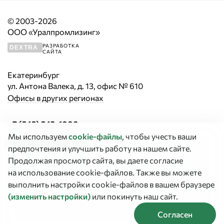
© 2003-2026
ООО «Уралпромлизинг»
РАЗРАБОТКА
DEXTRA
САЙТА
Екатеринбург
ул. Антона Валека, д. 13, офис № 610
Офисы в других регионах
+7 (343) 342-1000
Мы используем
cookie‑файлы
, чтобы учесть ваши
Заказать звонок
предпочтения и улучшить работу на нашем сайте.
Продолжая просмотр сайта, вы даете согласие
График работы:
на использование cookie-файлов. Также вы можете
Пн–Чт с 9:00 до 18:00
выполнить настройки cookie-файлов в вашем браузере
(изменить настройки)
или покинуть наш сайт.
Согласен