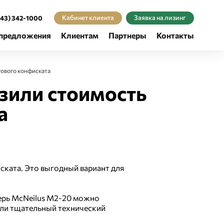
Кабинет клиента
Заявка на лизинг
343) 342-1000
предложения
Клиентам
Партнеры
Контакты
гового конфиската
зили стоимость
а
ската. Это выгодный вариант для
перь McNeilus М2-20 можно
ошли тщательный технический