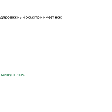
редпродажный осмотр и имеет всю
м
менеджерам
.