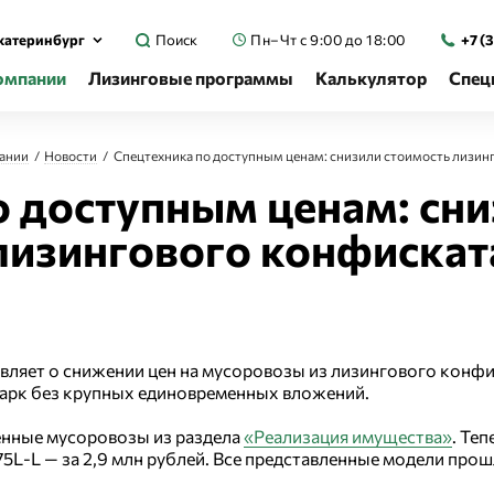
катеринбург
Поиск
Пн–Чт с 9:00 до 18:00
+7 (
омпании
Лизинговые программы
Калькулятор
Спец
ании
Новости
Спецтехника по доступным ценам: снизили стоимость лизин
о доступным ценам: сни
лизингового конфискат
ляет о снижении цен на мусоровозы из лизингового конфи
опарк без крупных единовременных вложений.
ленные мусоровозы из раздела
«Реализация имущества»
. Те
PR75L-L — за 2,9 млн рублей. Все представленные модели пр