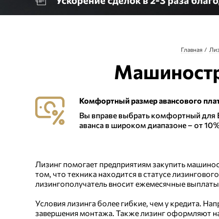
Ускорение сделок в 2-3 раза бла
Главная
Ли
Машиностр
Комфортный размер авансового пла
Вы вправе выбрать комфортный для 
аванса в широком диапазоне – от 10
Лизинг помогает предприятиям закупить машинос
том, что техника находится в статусе лизинговог
лизингополучатель вносит ежемесячные выплаты
Условия лизинга более гибкие, чем у кредита. Н
завершения монтажа. Также лизинг оформляют на