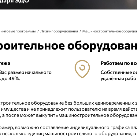
годаря ЭДО
зинговые программы
Лизинг оборудования
Машиностроительное оборудов
оительное оборудовани
тежа
Работаем по вс
Вас размер начального
Собственные о
% до 49%.
удалённая рабо
троительное оборудование без больших единовременных з
о имущества и не принадлежит пользователю на время дейст
, а после может выкупить машиностроительное оборудован
апример, возможно составление индивидуального графика п
 несколько единиц машиностроительного оборудования, в 